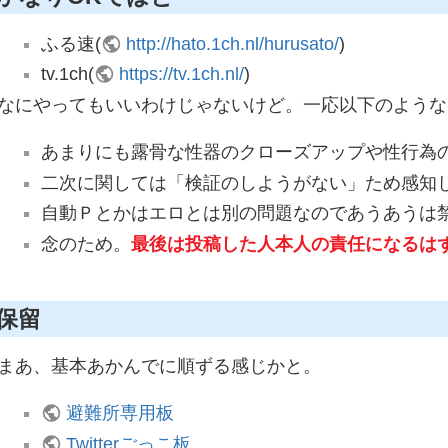
ふる速(
http://hato.1ch.nl/hurusato/
)
tv.1ch(
https://tv.1ch.nl/
)
なにやってもいいわけじゃないけど。一応以下のような
あまりにも露骨な性器のクローズアップや性行為
二次に関しては「検証のしようがない」ため感知
自動Ｐとかはエロとは別の問題なのであうあうは
念のため。
最後は投稿した人本人の責任になるは
保留
まあ、基本あかんでに順ずる感じかと。
避難所専用板
Twitterごっこ板