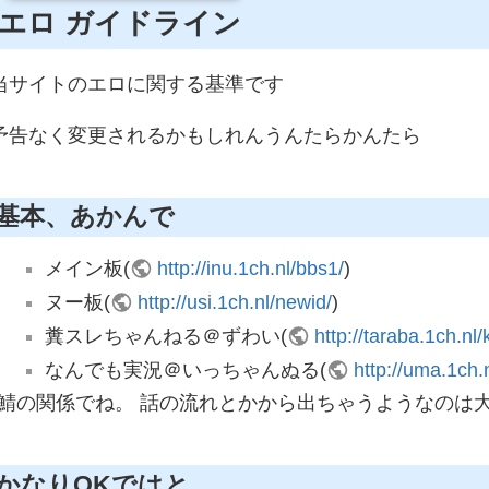
エロ ガイドライン
当サイトのエロに関する基準です
予告なく変更されるかもしれんうんたらかんたら
基本、あかんで
メイン板(
http://inu.1ch.nl/bbs1/
)
ヌー板(
http://usi.1ch.nl/newid/
)
糞スレちゃんねる＠ずわい(
http://taraba.1ch.nl
なんでも実況＠いっちゃんぬる(
http://uma.1ch.nl
鯖の関係でね。 話の流れとかから出ちゃうようなのは
かなりOKではと