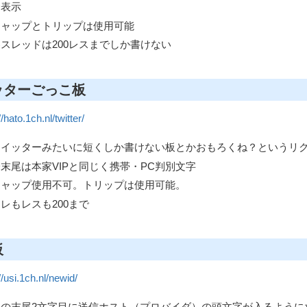
D表示
キャップとトリップは使用可能
スレッドは200レスまでしか書けない
ッターごっこ板
//hato.1ch.nl/twitter/
ツイッターみたいに短くしか書けない板とかおもろくね？というリ
D末尾は本家VIPと同じく携帯・PC判別文字
キャップ使用不可。トリップは使用可能。
レもレスも200まで
板
//usi.1ch.nl/newid/
IDの末尾2文字目に送信ホスト（プロバイダ）の頭文字が入るように