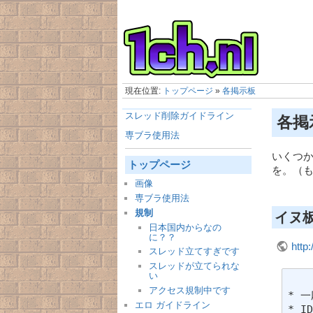
現在位置:
トップページ
»
各掲示板
スレッド削除ガイドライン
各掲
専ブラ使用法
いくつ
トップページ
を。（
画像
専ブラ使用法
規制
イヌ
日本国内からなの
に？？
http:
スレッド立てすぎです
スレッドが立てられな
い
アクセス規制中です
* 
エロ ガイドライン
* 