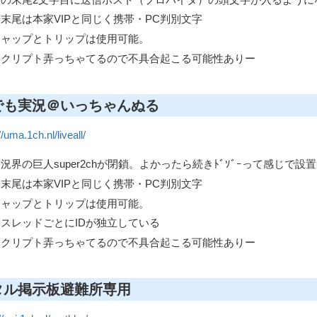
D末尾は本家VIPと同じく携帯・PC判別文字
キャップとトリップは使用可能。
スクリプト弄っちゃてるので不具合起こる可能性ありー
でも実況＠いっちゃんぬる
//uma.1ch.nl/liveall/
況界の巨人super2chが閉鎖。よかったら続きﾄﾞｿﾞｰって感じで設
D末尾は本家VIPと同じく携帯・PC判別文字
キャップとトリップは使用可能。
スレッドごとにIDが独立している
スクリプト弄っちゃてるので不具合起こる可能性ありー
タル掲示板避難所専用