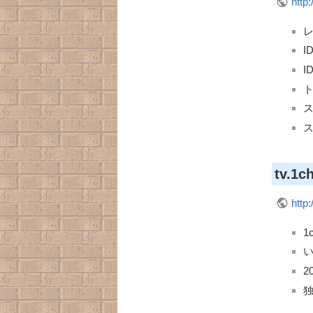
http:
I
ス
tv.1c
http:
い
2