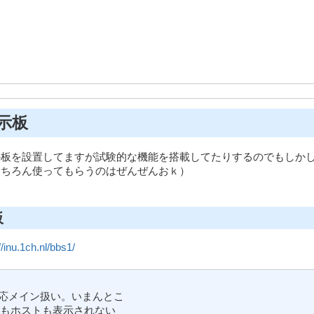
示板
か板を設置してますが試験的な機能を搭載してたりするのでもしか
もちろん使ってもらうのはぜんぜんおｋ）
板
//inu.1ch.nl/bbs1/
一応メイン扱い。いまんとこ

IDもホストも表示されない
