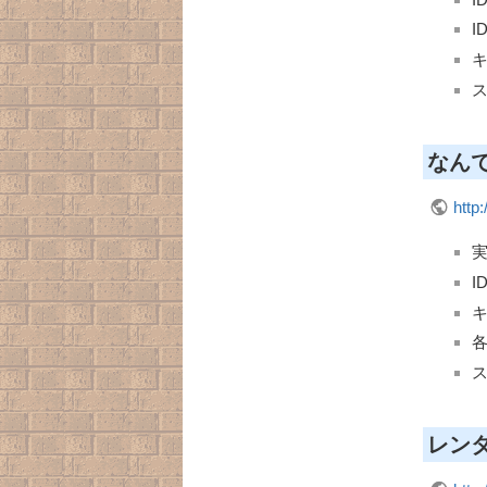
I
なん
http:
実
I
各
レン