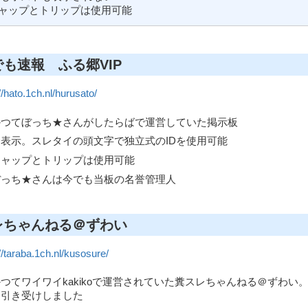
キャップとトリップは使用可能
も速報 ふる郷VIP
//hato.1ch.nl/hurusato/
かつてぼっち★さんがしたらばで運営していた掲示板
D表示。スレタイの頭文字で独立式のIDを使用可能
キャップとトリップは使用可能
ぼっち★さんは今でも当板の名誉管理人
レちゃんねる＠ずわい
://taraba.1ch.nl/kusosure/
つてワイワイkakikoで運営されていた糞スレちゃんねる＠ずわ
お引き受けしました