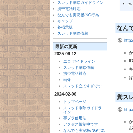
スレッド削除ガイドライン
* 
携帯電話対応
なんでも実況板/NG行為
キャップ
なんで
各掲示板
スレッド削除依頼
http:
最新の更新
2025-09-12
I
エロ ガイドライン
スレッド削除依頼
携帯電話対応
画像
スレッド立てすぎです
2024-02-06
糞ス
トップページ
スレッド削除ガイドラ
http
イン
専ブラ使用法
か
アクセス規制中です
なんでも実況板/NG行為