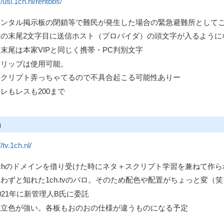
//usi.1ch.nl/rentbbs/
レンタル掲示板の閉鎖等で難民が発生した場合の緊急避難所として
IDの末尾2文字目に送信ホスト（プロバイダ）の頭文字が入るように
D末尾は本家VIPと同じく携帯・PC判別文字
トリップは使用可能。
スクリプト弄っちゃてるので不具合起こる可能性ありー
レもレスも200まで
h
//tv.1ch.nl/
1chのドメインを借り受けた時にネタ＋スクリプト学習を兼ねて作ら
わずと知れた1ch.tvのパロ。そのため配色や配置がちょっと変（笑
021年に新管理人B氏に委託
独立色が強い。各板もおのおの仕様が違うものになる予定