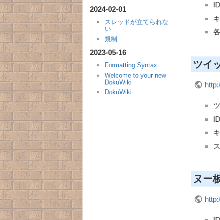
I
2024-02-01
スレッドが立てられな
い
各
規制
2023-05-16
ツイ
Formatting Syntax
Welcome to your new
DokuWiki
http:
DokuWiki
I
ス
ヌー
http: