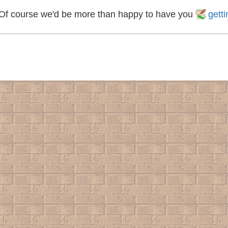
Of course we'd be more than happy to have you
gett