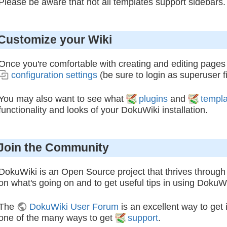
Please be aware that not all templates support sidebars.
Customize your Wiki
Once you're comfortable with creating and editing pages
configuration settings
(be sure to login as superuser fi
You may also want to see what
plugins
and
templa
functionality and looks of your DokuWiki installation.
Join the Community
DokuWiki is an Open Source project that thrives through
on what's going on and to get useful tips in using DokuWi
The
DokuWiki User Forum
is an excellent way to get 
one of the many ways to get
support
.