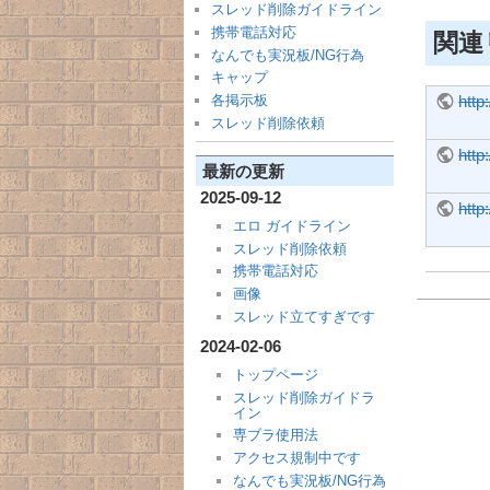
スレッド削除ガイドライン
携帯電話対応
関連
なんでも実況板/NG行為
キャップ
http
各掲示板
スレッド削除依頼
http
最新の更新
2025-09-12
http
エロ ガイドライン
スレッド削除依頼
携帯電話対応
画像
スレッド立てすぎです
2024-02-06
トップページ
スレッド削除ガイドラ
イン
専ブラ使用法
アクセス規制中です
なんでも実況板/NG行為