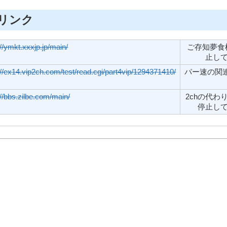
リンク
://ymkt.xxxjp.jp/main/
ご存知夢食
止して
://ex14.vip2ch.com/test/read.cgi/part4vip/1294371410/
パー速の関連ス
://bbs.zilbe.com/main/
2chの代わ
停止してい