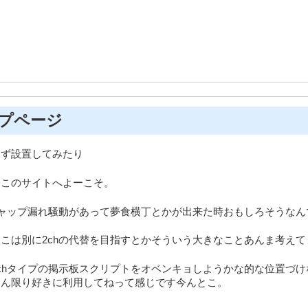
プページ
えず設置してみたり
とこのサイトへよーこそ。
キャップ漏れ騒動があって夢食横丁とかが出来た時おもしろそうな
こは別に2chの代替を目指すとかそういう大きなことあんま考えて
chタイプの掲示板スクリプトをオベンキョしようかな的な位置づ
らん限り好きに利用してねって感じです今んとこ。