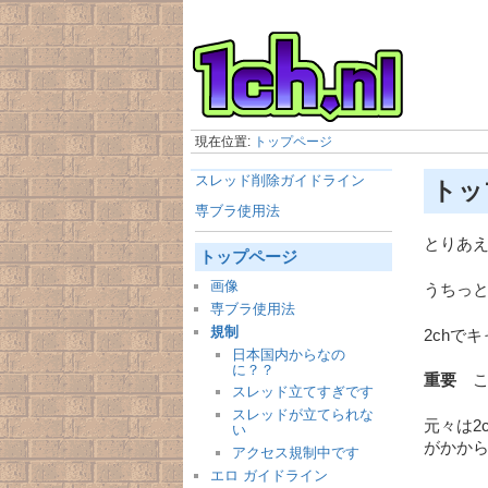
現在位置:
トップページ
スレッド削除ガイドライン
トッ
専ブラ使用法
とりあ
トップページ
画像
うちっ
専ブラ使用法
規制
2chで
日本国内からなの
に？？
重要
こ
スレッド立てすぎです
スレッドが立てられな
元々は2
い
がかか
アクセス規制中です
エロ ガイドライン