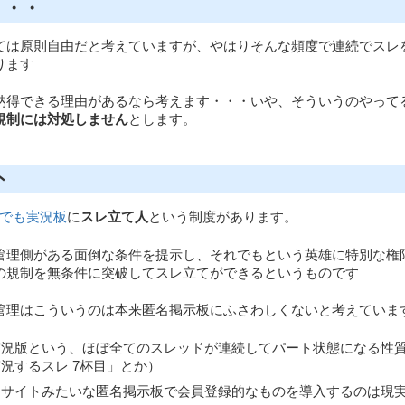
・・・
ては原則自由だと考えていますが、やはりそんな頻度で連続でスレ
ります
納得できる理由があるなら考えます・・・いや、そういうのやって
規制には対処しません
とします。
外
でも実況板
に
スレ立て人
という制度があります。
管理側がある面倒な条件を提示し、それでもという英雄に特別な権
の規制を無条件に突破してスレ立てができるというものです
管理はこういうのは本来匿名掲示板にふさわしくないと考えていま
況版という、ほぼ全てのスレッドが連続してパート状態になる性質（「xx
況するスレ 7杯目」とか）
当サイトみたいな匿名掲示板で会員登録的なものを導入するのは現