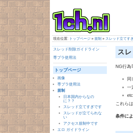
現在位置:
トップページ
»
規制
»
スレッド立てす
スレッド削除ガイドライン
スレ
専ブラ使用法
NG行
トップページ
画像
同
専ブラ使用法
一
規制
et
日本国内からなの
に？？
これら
スレッド立てすぎです
スレッドが立てられな
条件に
い
アクセス規制中です
エロ ガイドライン