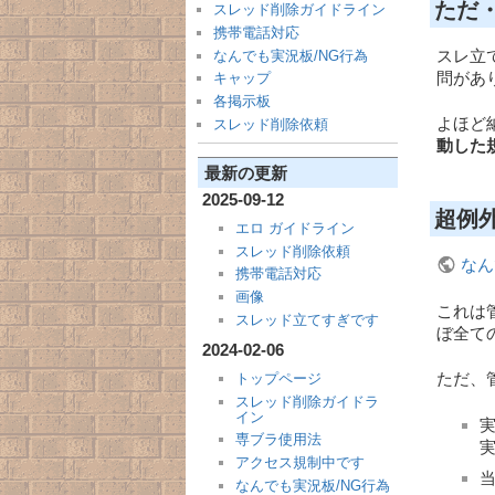
ただ
スレッド削除ガイドライン
携帯電話対応
スレ立
なんでも実況板/NG行為
問があ
キャップ
各掲示板
よほど
スレッド削除依頼
動した
最新の更新
2025-09-12
超例
エロ ガイドライン
スレッド削除依頼
なん
携帯電話対応
画像
これは
スレッド立てすぎです
ぼ全て
2024-02-06
ただ、
トップページ
スレッド削除ガイドラ
イン
実
専ブラ使用法
実
アクセス規制中です
なんでも実況板/NG行為