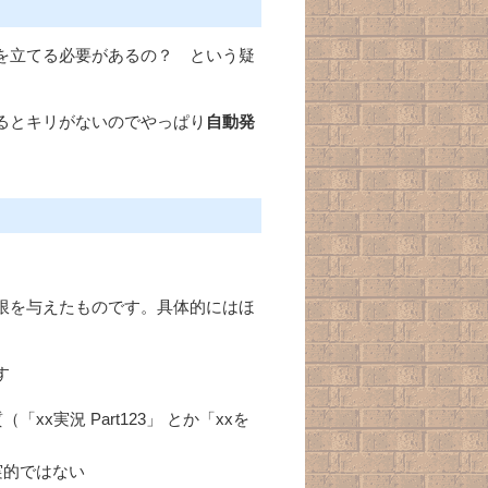
を立てる必要があるの？ という疑
るとキリがないのでやっぱり
自動発
限を与えたものです。具体的にはほ
す
実況 Part123」 とか「xxを
実的ではない